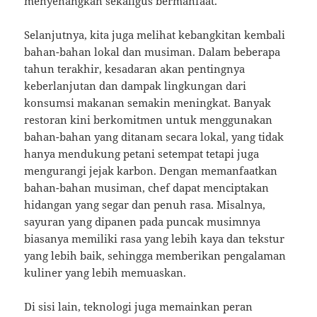
menyenangkan sekaligus bermanfaat.
Selanjutnya, kita juga melihat kebangkitan kembali
bahan-bahan lokal dan musiman. Dalam beberapa
tahun terakhir, kesadaran akan pentingnya
keberlanjutan dan dampak lingkungan dari
konsumsi makanan semakin meningkat. Banyak
restoran kini berkomitmen untuk menggunakan
bahan-bahan yang ditanam secara lokal, yang tidak
hanya mendukung petani setempat tetapi juga
mengurangi jejak karbon. Dengan memanfaatkan
bahan-bahan musiman, chef dapat menciptakan
hidangan yang segar dan penuh rasa. Misalnya,
sayuran yang dipanen pada puncak musimnya
biasanya memiliki rasa yang lebih kaya dan tekstur
yang lebih baik, sehingga memberikan pengalaman
kuliner yang lebih memuaskan.
Di sisi lain, teknologi juga memainkan peran