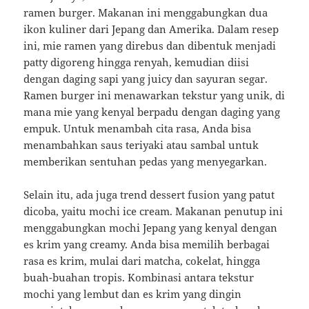
ramen burger. Makanan ini menggabungkan dua
ikon kuliner dari Jepang dan Amerika. Dalam resep
ini, mie ramen yang direbus dan dibentuk menjadi
patty digoreng hingga renyah, kemudian diisi
dengan daging sapi yang juicy dan sayuran segar.
Ramen burger ini menawarkan tekstur yang unik, di
mana mie yang kenyal berpadu dengan daging yang
empuk. Untuk menambah cita rasa, Anda bisa
menambahkan saus teriyaki atau sambal untuk
memberikan sentuhan pedas yang menyegarkan.
Selain itu, ada juga trend dessert fusion yang patut
dicoba, yaitu mochi ice cream. Makanan penutup ini
menggabungkan mochi Jepang yang kenyal dengan
es krim yang creamy. Anda bisa memilih berbagai
rasa es krim, mulai dari matcha, cokelat, hingga
buah-buahan tropis. Kombinasi antara tekstur
mochi yang lembut dan es krim yang dingin