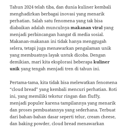
Tahun 2024 telah tiba, dan dunia kuliner kembali
menghadirkan berbagai inovasi yang menarik
perhatian. Salah satu fenomena yang tak bisa
diabaikan adalah munculnya
makanan viral
yang
menjadi perbincangan hangat di media sosial.
Makanan-makanan ini tidak hanya menggugah
selera, tetapi juga menawarkan pengalaman unik
yang membuatnya layak untuk dicoba. Dengan
demikian, mari kita eksplorasi beberapa
kuliner
unik
yang tengah menjadi tren di tahun ini.
Pertama-tama, kita tidak bisa melewatkan fenomena
“cloud bread” yang kembali mencuri perhatian. Roti
ini, yang memiliki tekstur ringan dan fluffy,
menjadi populer karena tampilannya yang menarik
dan proses pembuatannya yang sederhana. Terbuat
dari bahan-bahan dasar seperti telur, cream cheese,
dan baking powder, cloud bread menawarkan