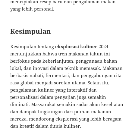
menciptakan resep baru dan pengalaman makan
yang lebih personal.
Kesimpulan
Kesimpulan tentang
eksplorasi kuliner
2024
menunjukkan bahwa tren makanan tahun ini
berfokus pada keberlanjutan, penggunaan bahan
lokal, dan inovasi dalam teknik memasak. Makanan
berbasis nabati, fermentasi, dan penggabungan cita
rasa global menjadi sorotan utama. Selain itu,
pengalaman kuliner yang interaktif dan
personalisasi dalam penyajian juga semakin
diminati. Masyarakat semakin sadar akan kesehatan
dan dampak lingkungan dari pilihan makanan
mereka, mendorong eksplorasi yang lebih beragam
dan kreatif dalam dunia kuliner.