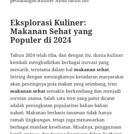
petualangan kuliner Anda tahun ini!
Eksplorasi Kuliner:
Makanan Sehat yang
Populer di 2024
Tahun 2024 telah tiba, dan dengan itu, dunia kuliner
kembali menghadirkan berbagai inovasi yang
menarik, terutama dalam hal
makanan sehat
.
Seiring dengan meningkatnya kesadaran masyarakat
akan pentingnya pola makan yang seimbang, tren
makanan sehat
semakin berkembang dan menjadi
sorotan utama. Salah satu tren yang patut dicatat
adalah peningkatan popularitas bahan-bahan
nabati. Makanan berbasis tanaman tidak hanya
ramah lingkungan, tetapi juga menawarkan
berbagai manfaat kesehatan. Misalnya, penggunaan
lentil, quinoa, dan kacang-kacangan dalam berbagai