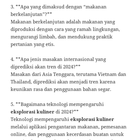
3. **Apa yang dimaksud dengan “makanan
berkelanjutan”?**
Makanan berkelanjutan adalah makanan yang
diproduksi dengan cara yang ramah lingkungan,
mengurangi limbah, dan mendukung praktik
pertanian yang etis.
4. **Apa jenis masakan internasional yang
diprediksi akan tren di 2024?**
Masakan dari Asia Tenggara, terutama Vietnam dan
Thailand, diprediksi akan menjadi tren karena
keunikan rasa dan penggunaan bahan segar.
5. **Bagaimana teknologi mempengaruhi
eksplorasi kuliner
di 2024?**
Teknologi mempengaruhi
eksplorasi kuliner
melalui aplikasi pengantaran makanan, pemesanan
online, dan penggunaan kecerdasan buatan untuk