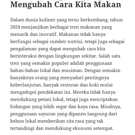
Mengubah Cara Kita Makan
Dalam dunia kuliner yang terus berkembang, tahun
2024 menjanjikan berbagai tren makanan yang
menarik dan inovatif. Makanan tidak hanya
berfungsi sebagai sumber nutrisi, tetapi juga sebagai
pengalaman yang dapat mengubah cara kita
berinteraksi dengan lingkungan sekitar. Salah satu
tren yang semakin populer adalah penggunaan
bahan-bahan lokal dan musiman. Dengan semakin
banyaknya orang yang menyadari pentingnya
keberlanjutan, banyak restoran dan koki mulai
mengadopsi pendekatan ini. Mereka tidak hanya
mendukung petani lokal, tetapi juga menciptakan
hidangan yang lebih segar dan kaya rasa. Misalnya,
penggunaan sayuran yang dipanen langsung dari
kebun lokal memberikan cita rasa yang tak
tertandingi dan mendukung ekonomi setempat.