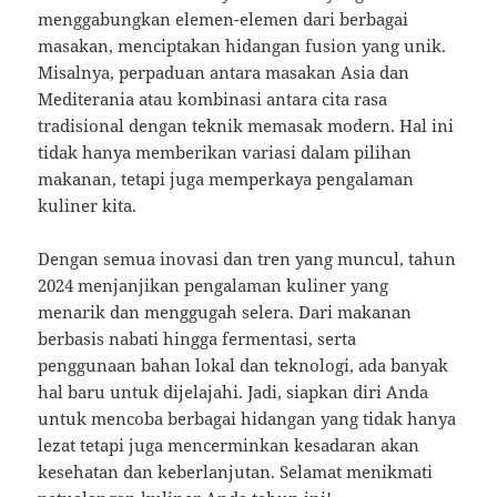
menggabungkan elemen-elemen dari berbagai
masakan, menciptakan hidangan fusion yang unik.
Misalnya, perpaduan antara masakan Asia dan
Mediterania atau kombinasi antara cita rasa
tradisional dengan teknik memasak modern. Hal ini
tidak hanya memberikan variasi dalam pilihan
makanan, tetapi juga memperkaya pengalaman
kuliner kita.
Dengan semua inovasi dan tren yang muncul, tahun
2024 menjanjikan pengalaman kuliner yang
menarik dan menggugah selera. Dari makanan
berbasis nabati hingga fermentasi, serta
penggunaan bahan lokal dan teknologi, ada banyak
hal baru untuk dijelajahi. Jadi, siapkan diri Anda
untuk mencoba berbagai hidangan yang tidak hanya
lezat tetapi juga mencerminkan kesadaran akan
kesehatan dan keberlanjutan. Selamat menikmati