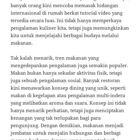
banyak orang kini mencoba memasak hidangan
internasional di rumah berkat tutorial video yang
tersedia secara luas. Ini tidak hanya memperkaya
pengalaman kuliner kita, tetapi juga memungkinkan
kita untuk menjelajahi berbagai budaya melalui
makanan.
Tak kalah menarik, tren makanan yang
mengedepankan pengalaman juga semakin populer.
Makan bukan hanya sekadar aktivitas fisik, tetapi
juga sebuah pengalaman sosial. Banyak restoran
kini menawarkan konsep dining yang unik, seperti
makan di kegelapan atau pengalaman multi-indera
yang melibatkan aroma dan suara. Konsep ini tidak
hanya menarik perhatian, tetapi juga menciptakan
kenangan yang tak terlupakan bagi para
pengunjung. Dengan demikian, makanan menjadi
jembatan untuk menjalin hubungan dan berbagi