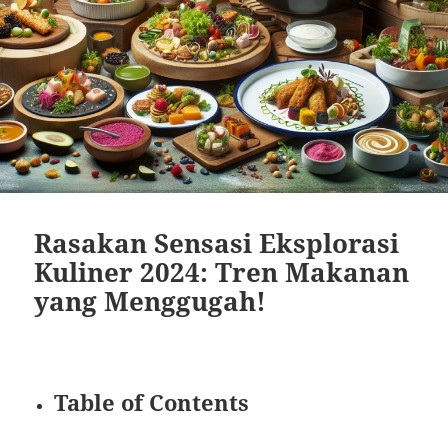
Rasakan Sensasi Eksplorasi
Kuliner 2024: Tren Makanan
yang Menggugah!
Table of Contents