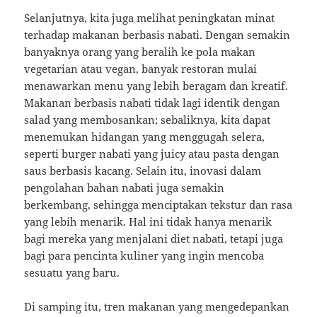
Selanjutnya, kita juga melihat peningkatan minat
terhadap makanan berbasis nabati. Dengan semakin
banyaknya orang yang beralih ke pola makan
vegetarian atau vegan, banyak restoran mulai
menawarkan menu yang lebih beragam dan kreatif.
Makanan berbasis nabati tidak lagi identik dengan
salad yang membosankan; sebaliknya, kita dapat
menemukan hidangan yang menggugah selera,
seperti burger nabati yang juicy atau pasta dengan
saus berbasis kacang. Selain itu, inovasi dalam
pengolahan bahan nabati juga semakin
berkembang, sehingga menciptakan tekstur dan rasa
yang lebih menarik. Hal ini tidak hanya menarik
bagi mereka yang menjalani diet nabati, tetapi juga
bagi para pencinta kuliner yang ingin mencoba
sesuatu yang baru.
Di samping itu, tren makanan yang mengedepankan