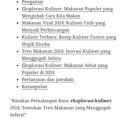
Pengantar
Eksplorasi Kuliner: Makanan Populer yang
Mengubah Cara Kita Makan
Makanan Viral 2024: Kuliner Unik yang
Menjadi Perbincangan
Kuliner Terbaru: Resep Kuliner Fusion yang
Wajib Dicoba
Tren Makanan 2024: Inovasi Kuliner yang
Menggugah Selera
Eksplorasi Kuliner: Makanan Sehat yang
Populer di 2024
Pertanyaan dan jawaban
Kesimpulan
“Rasakan Petualangan Rasa:
eksplorasi kuliner
2024, Temukan Tren Makanan yang Menggugah
Selera!”