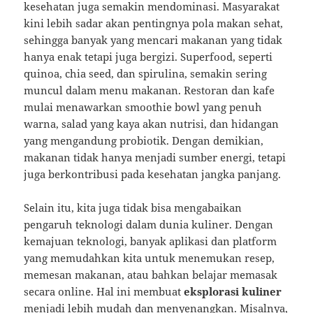
kesehatan juga semakin mendominasi. Masyarakat
kini lebih sadar akan pentingnya pola makan sehat,
sehingga banyak yang mencari makanan yang tidak
hanya enak tetapi juga bergizi. Superfood, seperti
quinoa, chia seed, dan spirulina, semakin sering
muncul dalam menu makanan. Restoran dan kafe
mulai menawarkan smoothie bowl yang penuh
warna, salad yang kaya akan nutrisi, dan hidangan
yang mengandung probiotik. Dengan demikian,
makanan tidak hanya menjadi sumber energi, tetapi
juga berkontribusi pada kesehatan jangka panjang.
Selain itu, kita juga tidak bisa mengabaikan
pengaruh teknologi dalam dunia kuliner. Dengan
kemajuan teknologi, banyak aplikasi dan platform
yang memudahkan kita untuk menemukan resep,
memesan makanan, atau bahkan belajar memasak
secara online. Hal ini membuat
eksplorasi kuliner
menjadi lebih mudah dan menyenangkan. Misalnya,